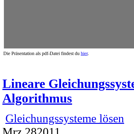
Die Präsentation als pdf-Datei findest du
hier
.
Lineare Gleichungssyst
Algorithmus
Gleichungssysteme lösen
Mrz
28
2011